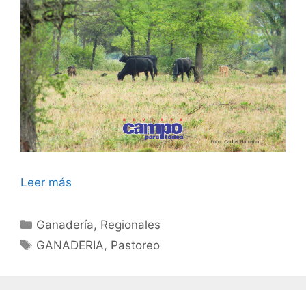
Leer más
Categorías
Ganadería
,
Regionales
Etiquetas
GANADERIA
,
Pastoreo