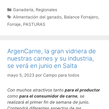
Categorías
Ganadería
,
Regionales
Etiquetas
Alimentación del ganado
,
Balance Forrajero
,
Forraje
,
PASTURAS
ArgenCarne, la gran vidriera de
nuestras carnes y su industria,
se verá en junio en Salta
mayo 5, 2023
por
Campo para todos
Con muchos atractivos tanto
para el productor
como
para el consumidor de carne
, se
realizará el primer fin de semana de junio.
Contendrá diferentes aspectos de las