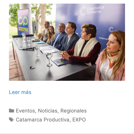
Leer más
Categorías
Eventos
,
Noticias
,
Regionales
Etiquetas
Catamarca Productiva
,
EXPO