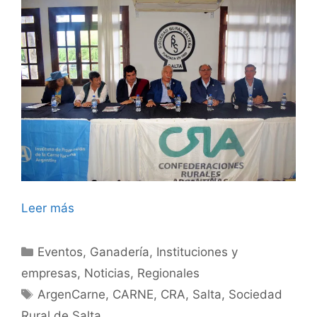
Leer más
Categorías
Eventos
,
Ganadería
,
Instituciones y
empresas
,
Noticias
,
Regionales
Etiquetas
ArgenCarne
,
CARNE
,
CRA
,
Salta
,
Sociedad
Rural de Salta