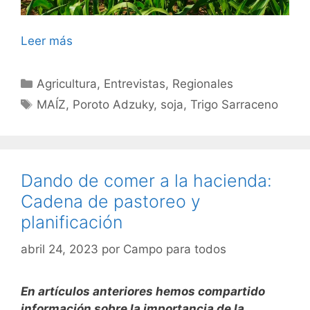
Leer más
Categorías
Agricultura
,
Entrevistas
,
Regionales
Etiquetas
MAÍZ
,
Poroto Adzuky
,
soja
,
Trigo Sarraceno
Dando de comer a la hacienda:
Cadena de pastoreo y
planificación
abril 24, 2023
por
Campo para todos
En artículos anteriores hemos compartido
información sobre la importancia de la