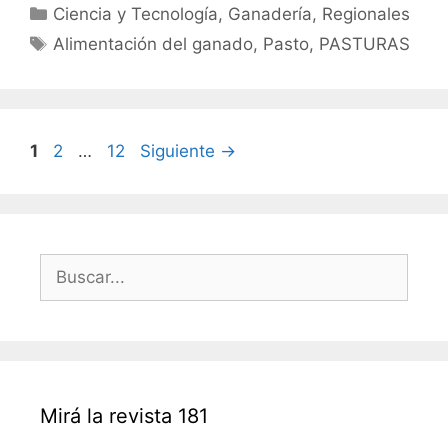
Categorías
Ciencia y Tecnología
,
Ganadería
,
Regionales
Etiquetas
Alimentación del ganado
,
Pasto
,
PASTURAS
Navegación
Página
Página
Página
1
2
…
12
Siguiente
→
de
entradas
Buscar:
Mirá la revista 181