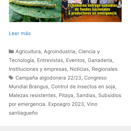
Leer más
Categorías
Agricultura
,
Agroindustria
,
Ciencia y
Tecnología
,
Entrevistas
,
Eventos
,
Ganadería
,
Instituciones y empresas
,
Noticias
,
Regionales
Etiquetas
Campaña algodonera 22/23
,
Congreso
Mundial Brangus
,
Control de insectos en soja
,
Malezas resistentes
,
Pitaya
,
Sandias
,
Subsidios
por emergencia. Expoagro 2023
,
Vino
santiagueño