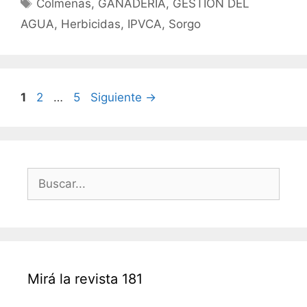
Etiquetas
Colmenas
,
GANADERIA
,
GESTION DEL
AGUA
,
Herbicidas
,
IPVCA
,
Sorgo
Navegación
Página
Página
Página
1
2
…
5
Siguiente
→
de
entradas
Buscar:
Mirá la revista 181