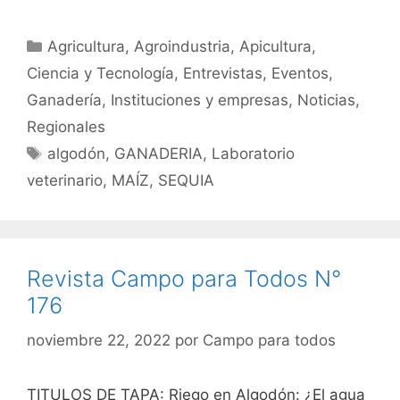
Categorías
Agricultura
,
Agroindustria
,
Apicultura
,
Ciencia y Tecnología
,
Entrevistas
,
Eventos
,
Ganadería
,
Instituciones y empresas
,
Noticias
,
Regionales
Etiquetas
algodón
,
GANADERIA
,
Laboratorio
veterinario
,
MAÍZ
,
SEQUIA
Revista Campo para Todos N°
176
noviembre 22, 2022
por
Campo para todos
TITULOS DE TAPA: Riego en Algodón: ¿El agua