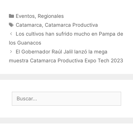
Categorías
Eventos
,
Regionales
Etiquetas
Catamarca
,
Catamarca Productiva
Navegación
Los cultivos han sufrido mucho en Pampa de
de
los Guanacos
entradas
El Gobernador Raúl Jalil lanzó la mega
muestra Catamarca Productiva Expo Tech 2023
Buscar: