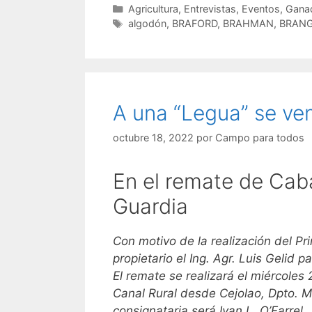
Categorías
Agricultura
,
Entrevistas
,
Eventos
,
Ganad
Etiquetas
algodón
,
BRAFORD
,
BRAHMAN
,
BRAN
A una “Legua” se ven
octubre 18, 2022
por
Campo para todos
En el remate de Cab
Guardia
Con motivo de la realización del 
propietario el Ing. Agr. Luis Gelid 
El remate se realizará el miércoles
Canal Rural desde Cejolao, Dpto. M
consignataria será Ivan L. O’Farrel.