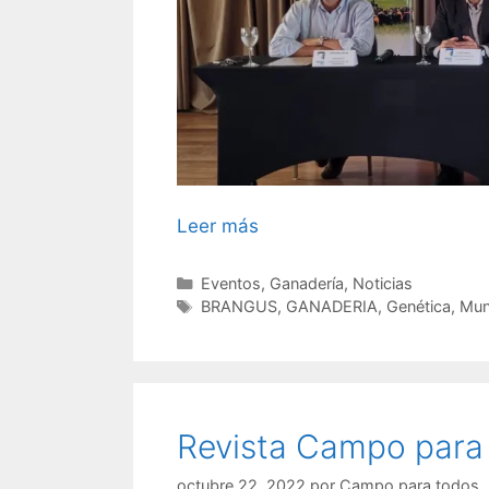
Leer más
Categorías
Eventos
,
Ganadería
,
Noticias
Etiquetas
BRANGUS
,
GANADERIA
,
Genética
,
Mun
Revista Campo para
octubre 22, 2022
por
Campo para todos