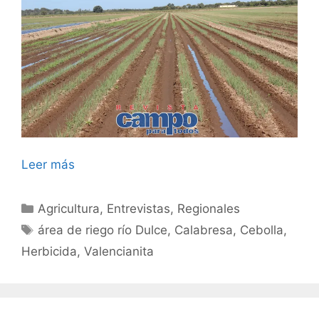
Leer más
Categorías
Agricultura
,
Entrevistas
,
Regionales
Etiquetas
área de riego río Dulce
,
Calabresa
,
Cebolla
,
Herbicida
,
Valencianita