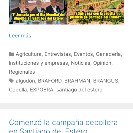
Leer más
Categorías
Agricultura
,
Entrevistas
,
Eventos
,
Ganadería
,
Instituciones y empresas
,
Noticias
,
Opinión
,
Regionales
Etiquetas
algodón
,
BRAFORD
,
BRAHMAN
,
BRANGUS
,
Cebolla
,
EXPOBRA
,
santiago del estero
Comenzó la campaña cebollera
en Santiago del Estero