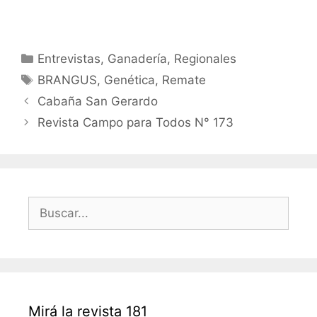
Categorías
Entrevistas
,
Ganadería
,
Regionales
Etiquetas
BRANGUS
,
Genética
,
Remate
Navegación
Cabaña San Gerardo
de
Revista Campo para Todos N° 173
entradas
Buscar:
Mirá la revista 181