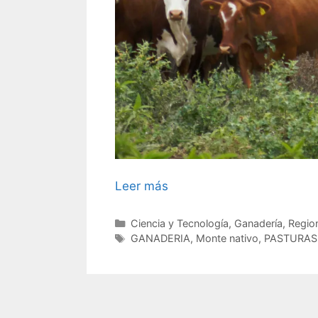
Leer más
Categorías
Ciencia y Tecnología
,
Ganadería
,
Regio
Etiquetas
GANADERIA
,
Monte nativo
,
PASTURAS