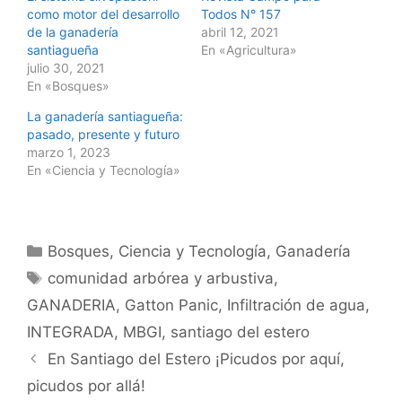
como motor del desarrollo
Todos N° 157
de la ganadería
abril 12, 2021
santiagueña
En «Agricultura»
julio 30, 2021
En «Bosques»
La ganadería santiagueña:
pasado, presente y futuro
marzo 1, 2023
En «Ciencia y Tecnología»
Categorías
Bosques
,
Ciencia y Tecnología
,
Ganadería
Etiquetas
comunidad arbórea y arbustiva
,
GANADERIA
,
Gatton Panic
,
Infiltración de agua
,
INTEGRADA
,
MBGI
,
santiago del estero
Navegación
En Santiago del Estero ¡Picudos por aquí,
de
picudos por allá!
entradas