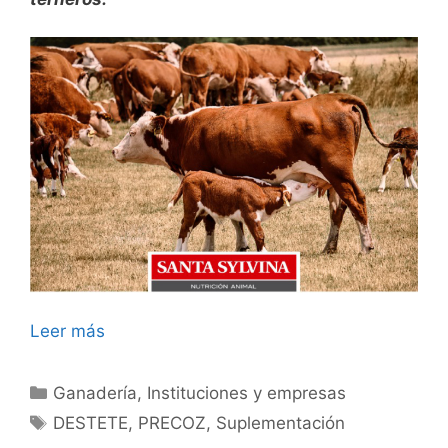
Leer más
Categorías
Ganadería
,
Instituciones y empresas
Etiquetas
DESTETE
,
PRECOZ
,
Suplementación