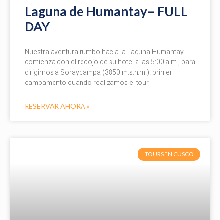
Laguna de Humantay– FULL
DAY
Nuestra aventura rumbo hacia la Laguna Humantay
comienza con el recojo de su hotel a las 5:00 a.m., para
dirigirnos a Soraypampa (3850 m.s.n.m.). primer
campamento cuando realizamos el tour
RESERVAR AHORA »
TOURS EN CUSCO